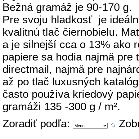
Bežná gramáž je 90-170 g. N
Pre svoju hladkosť je ideáln
kvalitnú tlač čiernobielu. M
a je silnejší cca o 13% ako 
papiere sa hodia najmä pre t
directmail, najmä pre najnár
až po tlač luxusných katalóg
často používa kriedový papie
gramáži 135 -300 g / m².
Zoradiť podľa:
Zob