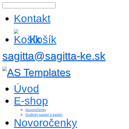
Kontakt
Košík
sagitta@sagitta-ke.sk
Úvod
E-shop
Novoročenky
Grafický papier a kartón
Novoročenky