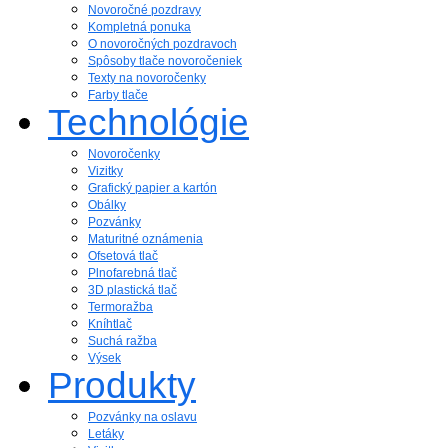
Novoročné pozdravy
Kompletná ponuka
O novoročných pozdravoch
Spôsoby tlače novoročeniek
Texty na novoročenky
Farby tlače
Technológie
Novoročenky
Vizitky
Grafický papier a kartón
Obálky
Pozvánky
Maturitné oznámenia
Ofsetová tlač
Plnofarebná tlač
3D plastická tlač
Termoražba
Kníhtlač
Suchá ražba
Výsek
Produkty
Pozvánky na oslavu
Letáky