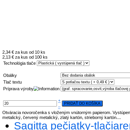
2,34 €
za kus od 10 ks
2,13 €
za kus od 100 ks
Technológia tlače
Obálky
Tlač textu
Príprava výroby
+
–
Otváracia novoročenka s vloženým vnútorným papierom. Vystúpená 
metalický, červený metalický, zlatý kartón, strieborný kartón....
Sagitta pečiatky-tlačiareň