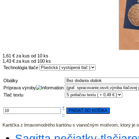
1,61 €
za kus od 10 ks
1,43 €
za kus od 100 ks
Technológia tlače
Obálky
Príprava výroby
Tlač textu
+
–
Kartička z tmavomodrého kartónu s vianočným motívom, ktorý je 
Sagitta pečiatky-tlačiareň