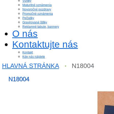
Vizitky
Maturitné oznámenia
Novoročné pozdravy
Promočné oznámenia
Pečiatky
Gravírované štítky
Reklamné tabule, bannery
O nás
Kontaktujte nás
Kontakt
Kde nás nájdete
HLAVNÁ STRÁNKA
N18004
N18004