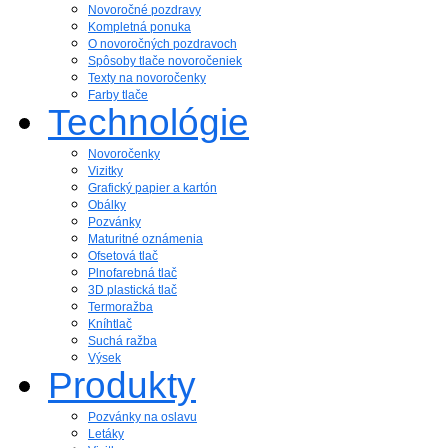
Novoročné pozdravy
Kompletná ponuka
O novoročných pozdravoch
Spôsoby tlače novoročeniek
Texty na novoročenky
Farby tlače
Technológie
Novoročenky
Vizitky
Grafický papier a kartón
Obálky
Pozvánky
Maturitné oznámenia
Ofsetová tlač
Plnofarebná tlač
3D plastická tlač
Termoražba
Kníhtlač
Suchá ražba
Výsek
Produkty
Pozvánky na oslavu
Letáky