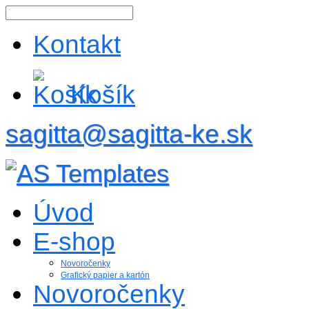
Kontakt
Košík
sagitta@sagitta-ke.sk
Úvod
E-shop
Novoročenky
Grafický papier a kartón
Novoročenky