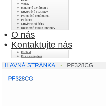
Vizitky
Maturitné oznámenia
Novoročné pozdravy
Promočné oznámenia
Pečiatky
Gravírované štítky
Reklamné tabule, bannery
O nás
Kontaktujte nás
Kontakt
Kde nás nájdete
HLAVNÁ STRÁNKA
PF328CG
PF328CG