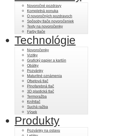
Novoročné pozdravy
Kompletná ponuka
O novoročných pozdravoch
Spôsoby tlače novoročeniek
Texty na novoročenky
Farby tlače
Technológie
Novoročenky
Vizitky
Grafický papier a kartón
Obálky
Pozvánky
Maturitné oznámenia
Ofsetová tlač
Plnofarebná tlač
3D plastická tlač
Termoražba
Kníhtlač
Suchá ražba
Výsek
Produkty
Pozvánky na oslavu
Letáky