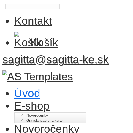
Kontakt
Košík
sagitta@sagitta-ke.sk
Úvod
E-shop
Novoročenky
Grafický papier a kartón
Novoročenky