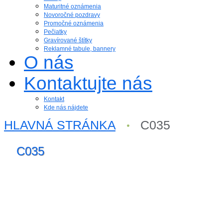
Maturitné oznámenia
Novoročné pozdravy
Promočné oznámenia
Pečiatky
Gravírované štítky
Reklamné tabule, bannery
O nás
Kontaktujte nás
Kontakt
Kde nás nájdete
HLAVNÁ STRÁNKA
C035
C035