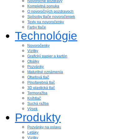
Novoročné pozdravy
Kompletná ponuka
O novoročných pozdravoch
Spôsoby tlače novoročeniek
Texty na novoročenky
Farby tlače
Technológie
Novoročenky
Vizitky
Grafický papier a kartón
Obálky
Pozvánky
Maturitné oznámenia
Ofsetová tlač
Plnofarebná tlač
3D plastická tlač
Termoražba
Kníhtlač
Suchá ražba
Výsek
Produkty
Pozvánky na oslavu
Letáky
Vizitky