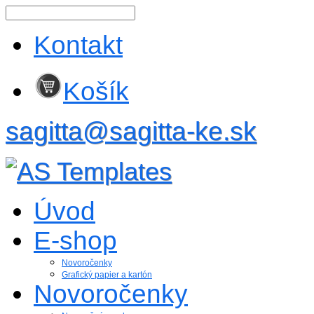
Kontakt
Košík
sagitta@sagitta-ke.sk
Úvod
E-shop
Novoročenky
Grafický papier a kartón
Novoročenky