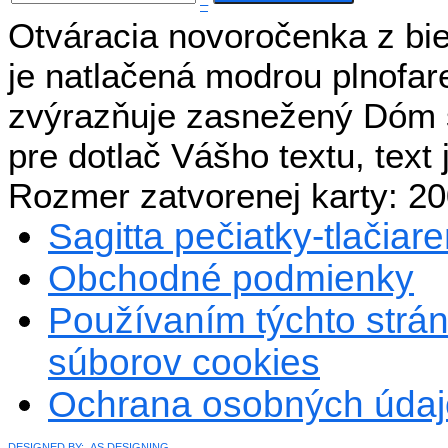
–
Otváracia novoročenka z bie
je natlačená modrou plnofar
zvýrazňuje zasnežený Dóm sv
pre dotlač Vášho textu, tex
Rozmer zatvorenej karty: 
Sagitta pečiatky-tlačiareň
Obchodné podmienky
Používaním týchto strán
súborov cookies
Ochrana osobných údaj
DESIGNED BY: AS DESIGNING