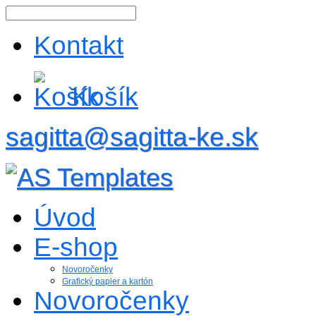
Kontakt
Košík
sagitta@sagitta-ke.sk
Úvod
E-shop
Novoročenky
Grafický papier a kartón
Novoročenky