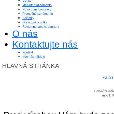
Vizitky
Maturitné oznámenia
Novoročné pozdravy
Promočné oznámenia
Pečiatky
Gravírované štítky
Reklamné tabule, bannery
O nás
Kontaktujte nás
Kontakt
Kde nás nájdete
HLAVNÁ STRÁNKA
SAGIT
sagita@sagit
mobil: 