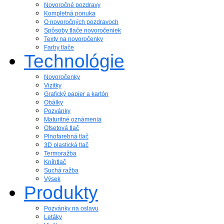
Novoročné pozdravy
Kompletná ponuka
O novoročných pozdravoch
Spôsoby tlače novoročeniek
Texty na novoročenky
Farby tlače
Technológie
Novoročenky
Vizitky
Grafický papier a kartón
Obálky
Pozvánky
Maturitné oznámenia
Ofsetová tlač
Plnofarebná tlač
3D plastická tlač
Termoražba
Kníhtlač
Suchá ražba
Výsek
Produkty
Pozvánky na oslavu
Letáky