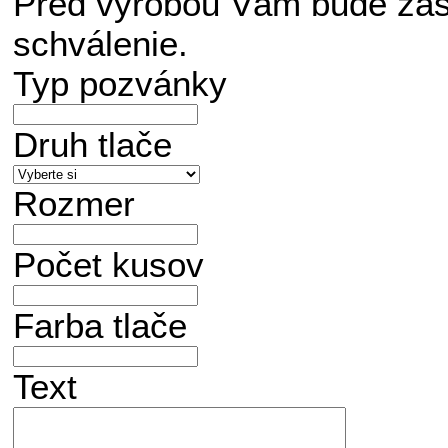
Pred výrobou Vám bude zasl
schválenie.
Typ pozvánky
Druh tlače
Rozmer
Počet kusov
Farba tlače
Text